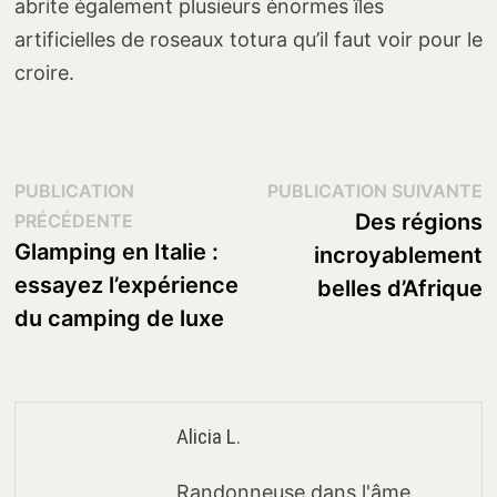
abrite également plusieurs énormes îles
artificielles de roseaux totura qu’il faut voir pour le
croire.
Navigation
P
PUBLICATION
PUBLICATION SUIVANTE
Publication
s
Des régions
PRÉCÉDENTE
de
précédente :
Glamping en Italie :
incroyablement
l’article
essayez l’expérience
belles d’Afrique
du camping de luxe
Alicia L.
Randonneuse dans l'âme,