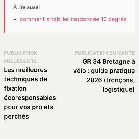
À lire aussi
comment s’habiller randonnée 10 degrés
Navigation
P
PUBLICATION
PUBLICATION SUIVANTE
Publication
s
GR 34 Bretagne à
PRÉCÉDENTE
de
précédente :
Les meilleures
vélo : guide pratique
l’article
techniques de
2026 (tronçons,
fixation
logistique)
écoresponsables
pour vos projets
perchés